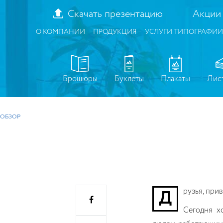
Скачать презентацию
Акции
О КОМПАНИИ
ПРОДУКЦИЯ
УСЛУГИ ТИПОГРАФИИ
Брошюры
Буклеты
Плакаты
Лис
ОБЗОР
Друзья, при
Сегодня хо