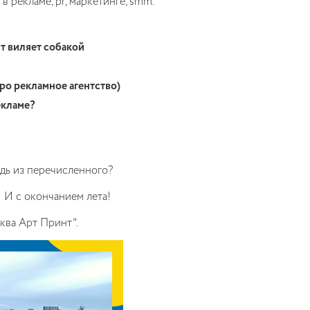
 рекламе, pr, маркетинге, smm.
т виляет собакой
ро рекламное агентство)
екламе?
дь из перечисленного?
 И с окончанием лета!
ква Арт Принт".