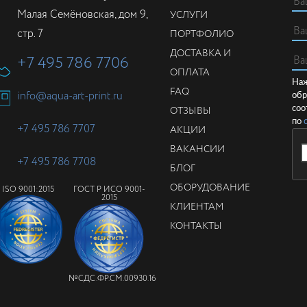
Малая Семёновская, дом 9,
УСЛУГИ
стр. 7
ПОРТФОЛИО
ДОСТАВКА И
+7 495 786 7706
ОПЛАТА
Наж
FAQ
info@aqua-art-print.ru
обр
ОТЗЫВЫ
соо
по
+7 495 786 7707
АКЦИИ
ВАКАНСИИ
+7 495 786 7708
БЛОГ
ОБОРУДОВАНИЕ
ISO 9001:2015
ГОСТ Р ИСО 9001-
2015
КЛИЕНТАМ
КОНТАКТЫ
№СДС.ФР.СМ.00930.16