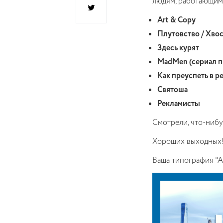
людям, работающим в
Art & Copy
Плутовство / Хвос
Здесь курят
MadMen (сериал п
Как преуспеть в р
Святоша
Рекламисты
Смотрели, что-нибу
Хороших выходных!
Ваша типография "А