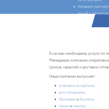
Копакинг для кру
акций с организа
регионы
Если вам необходимы услуги по п
Менеджеры компании оперативно о
сроков, гарантий и доставки гото
Наша компания выпускает:
упаковка из картона;
pos-материалы;
брошюры
и
буклеты;
папки
и
пакеты
;