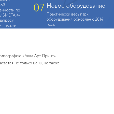
аудит
07
Новое оборудование
ной
енности по
Практически весь парк
у SMETA 4-
оборудования обновлен с 2014
 запросу
года.
и Нестле
 типографию «Аква Арт Принт».
сается не только цены, но также