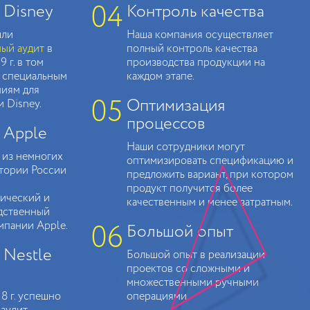
04
 Disney
Контроль качества
шли
Наша компания осуществляет
ый аудит
в
полный контроль качества
 г. в том
производства продукции на
о специальным
каждом этапе.
ниям для
05
Оптимизация
 Disney.
процессов
 Apple
Наши сотрудники могут
 из немногих
оптимизировать спецификацию и
тории России
предложить вариант, при котором
продукт получится более
ический и
качественным и менее затратным.
дственный
06
мпании Apple.
Большой опыт
 Nestle
Большой опыт в реализации
проектов со сложными и
множественными ручными
18 г. успешно
операциями.