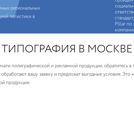
пройден 
социаль
пных региональных
ответств
цией логистики в
стандарт
Pillar по
компани
Россия.
ТИПОГРАФИЯ В МОСКВЕ
ечати полиграфической и рекламной продукции, обратитесь в
бработают вашу заявку и предложат выгодные условия. Это ка
вой продукции.