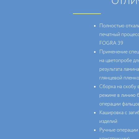
ОТЛИ
Полностью откал
печатный процесс
FOGRA 39
Применение спец
на цветопробе дл
результата ламин
глянцевой пленк
Сборка на скобу 
режиме в линию б
операции фальцо
Кашировка с заг
изделий
Ручные операции 
конструкции)