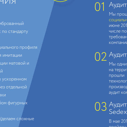
ЧИЯ
01
Аудит
Мы про
социальн
иброванный
июне 2019
числе п
 по стандарту
требова
компании
иального профиля
02
Аудит
я имитации
ации матовой и
Мы одни
на терри
ой
прошли
в ускоренном
технолог
произво
ез отдельной
аудит ко
вки
03
ибом фигурных
Аудит
Sedex
(делаем сложные
В мае 20