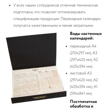
У всех наших сотрудников отличная техническая
подготовка, что позволит оптимизировать
спецификацию продукции. Перекидные календари
получатся качественными и менее затратными.
Виды настенных
календарей:
перекидной А4
(210х297 мм), А3
(297х420 мм), А2
(420х594 мм);
листовой А3
(297х420 мм), А2
(420х594 мм), А1
(594х841 мм).
Постпечатная
обработка и