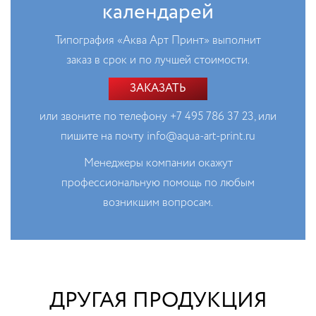
календарей
Типография «Аква Арт Принт» выполнит
заказ в срок и по лучшей стоимости.
ЗАКАЗАТЬ
или звоните по телефону
+7 495 786 37 23
, или
пишите на почту
info@aqua-art-print.ru
Менеджеры компании окажут
профессиональную помощь по любым
возникшим вопросам.
ДРУГАЯ ПРОДУКЦИЯ