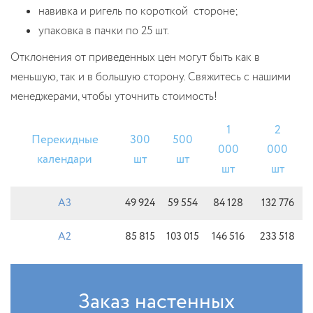
навивка и ригель по короткой стороне;
упаковка в пачки по 25 шт.
Отклонения от приведенных цен могут быть как в
меньшую, так и в большую сторону. Свяжитесь с нашими
менеджерами, чтобы уточнить стоимость!
1
2
Перекидные
300
500
000
000
календари
шт
шт
шт
шт
А3
49 924
59 554
84 128
132 776
А2
85 815
103 015
146 516
233 518
Заказ настенных