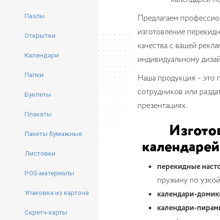
Пазлы
Предлагаем профессио
изготовление перекидн
Открытки
качества с вашей рекл
Календари
индивидуальному дизай
Папки
Наша продукция – это 
сотрудников или разда
Буклеты
презентациях.
Плакаты
Изгото
Пакеты бумажные
календарей
Листовки
перекидные наст
POS-материалы
пружину по узко
Упаковка из картона
календари-домик
календари-пирам
Скретч-карты