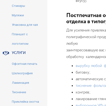
вкусу).
Стикеры
Постпечатная о
Муляжи
отделка в типо
Упаковка для чая
Для усиления привлек
Планшет с
полиграфической прод
любую
логотипом
заинтересовавшую вас
УСЛУГИ
обработку календарно
Офсетная печать
вырубку любой 
биговку;
Шелкография
автоматическую с
Ламинация
тиснение фольго
конгрев;
Тиснение
лакирование глян
Приклейка скотча
выборочное УФ-л