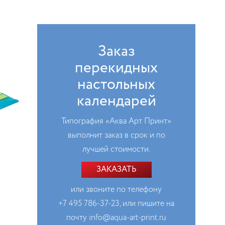
Заказ
перекидных
настольных
календарей
Типография «Аква Арт Принт»
выполнит заказ в срок и по
лучшей стоимости.
ЗАКАЗАТЬ
или звоните по телефону
+7 495 786-37-23
, или пишите на
почту
info@aqua-art-print.ru