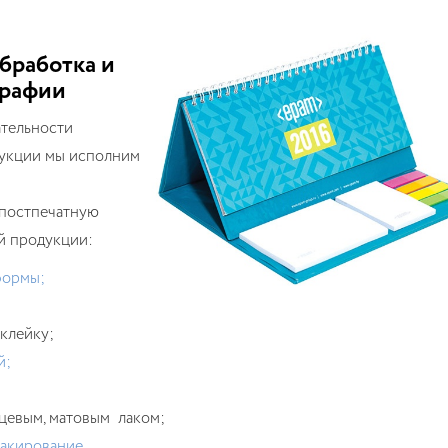
бработка и
графии
ательности
укции мы исполним
 постпечатную
й продукции:
формы;
клейку;
й;
цевым, матовым лаком;
акирование
.