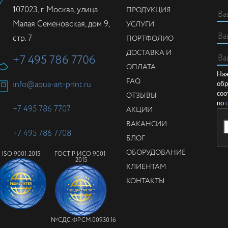
107023, г. Москва, улица
ПРОДУКЦИЯ
Малая Семёновская, дом 9,
УСЛУГИ
стр. 7
ПОРТФОЛИО
ДОСТАВКА И
+7 495 786 7706
ОПЛАТА
Наж
FAQ
info@aqua-art-print.ru
обр
ОТЗЫВЫ
соо
по
+7 495 786 7707
АКЦИИ
ВАКАНСИИ
+7 495 786 7708
БЛОГ
ОБОРУДОВАНИЕ
ISO 9001:2015
ГОСТ Р ИСО 9001-
2015
КЛИЕНТАМ
КОНТАКТЫ
№СДС.ФР.СМ.00930.16