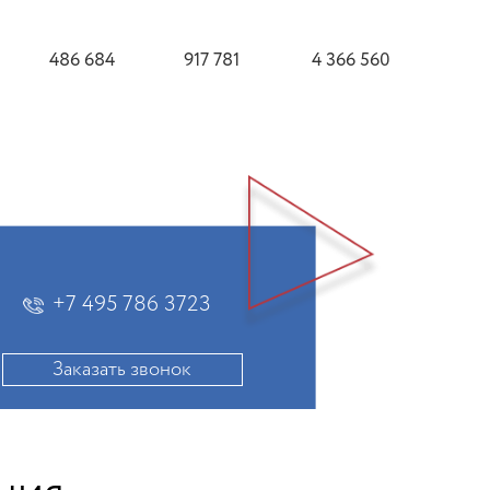
486 684
917 781
4 366 560
+7 495 786 3723
Заказать звонок