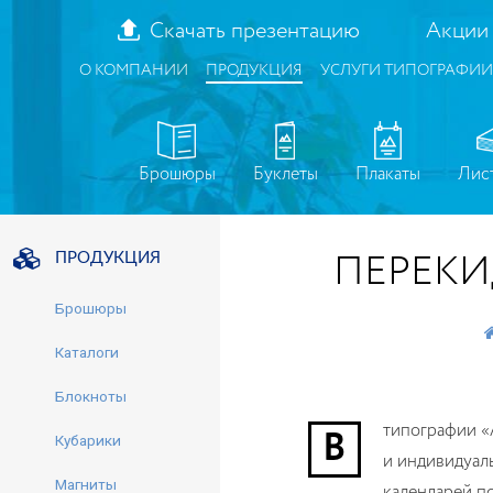
Скачать презентацию
Акции
О КОМПАНИИ
ПРОДУКЦИЯ
УСЛУГИ ТИПОГРАФИИ
Брошюры
Буклеты
Плакаты
Лис
ПЕРЕКИ
ПРОДУКЦИЯ
Брошюры
Каталоги
Блокноты
В типографии «Аква Арт Принт» вы можете заказать печать
Кубарики
и индивидуал
Магниты
календарей п