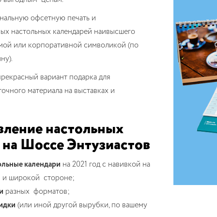
нальную офсетную печать и
ых настольных календарей наивысшего
амой или корпоративной символикой (по
ну).
прекрасный вариант подарка для
точного материала на выставках и
вление настольных
 на Шоссе Энтузиастов
ольные календари
на 2021 год с навивкой на
й и широкой стороне;
и
разных форматов;
идки
(или иной другой вырубки, по вашему