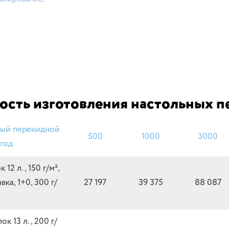
ость изготовления настольных 
ный перекидной
500
1000
3000
 год
 12 л., 150 г/м²,
ка, 1+0, 300 г/
27 197
39 375
88 087
к 13 л., 200 г/