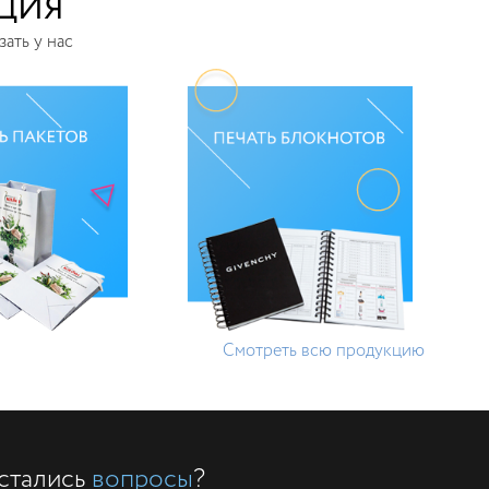
КЦИЯ
зать у нас
Смотреть всю продукцию
стались
вопросы
?