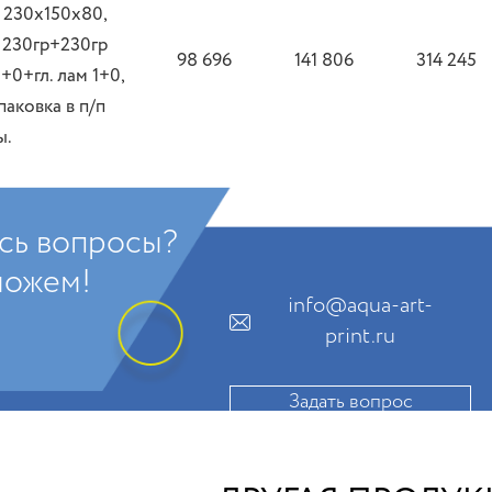
а 230х150х80,
 230гр+230гр
98 696
141 806
314 245
0+гл. лам 1+0,
паковка в п/п
ы.
сь вопросы?
ожем!
info@aqua-art-
print.ru
Задать вопрос