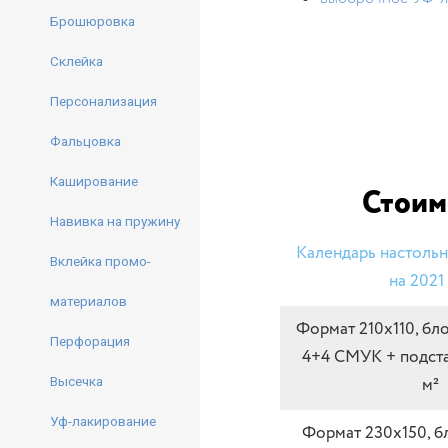
Брошюровка
Склейка
Персонализация
Фальцовка
Каширование
Стоим
Навивка на пружину
Календарь настоль
Вклейка промо-
на 2021
материалов
Формат 210х110, блок
Перфорация
4+4 СМУК + подстав
Высечка
м²
Уф-лакирование
Формат 230х150, бло