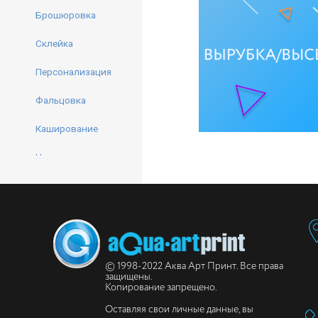
Брошюровка
Склейка
Персонализация
Фальцовка
Каширование
Навивка на пружину
Вклейка промо-
материалов
Перфорация
© 1998-2022 Аква Арт Принт. Все права
Высечка
защищены.
Копирование запрещено.
Уф-лакирование
Оставляя свои личные данные, вы