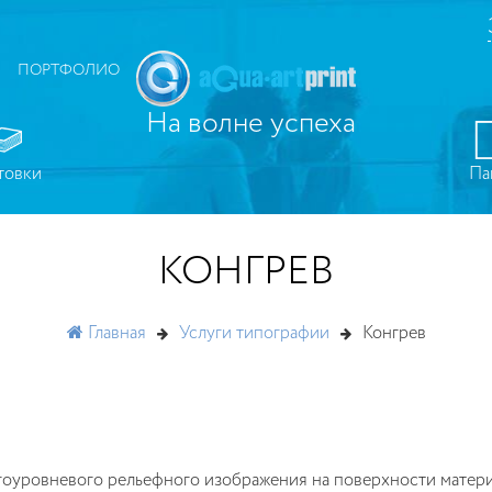
ПОРТФОЛИО
На волне успеха
товки
Па
КОНГРЕВ
Главная
Услуги типографии
Конгрев
гоуровневого рельефного изображения на поверхности матери