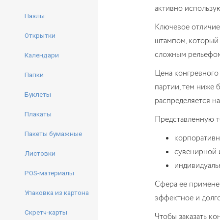
активно использу
Пазлы
Ключевое отличие 
Открытки
штампом, который 
сложным рельефом
Календари
Цена конгревного 
Папки
партии, тем ниже 
Буклеты
распределяется на
Плакаты
Представленную т
Пакеты бумажные
корпоративн
сувенирной 
Листовки
индивидуаль
POS-материалы
Сфера ее применен
Упаковка из картона
эффектное и долг
Скретч-карты
Чтобы заказать ко